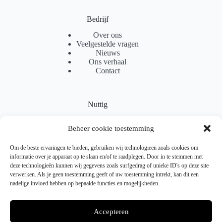
Bedrijf
Over ons
Veelgestelde vragen
Nieuws
Ons verhaal
Contact
Nuttig
Sitemap
Beheer cookie toestemming
Partnerprogramma
Levering
Locaties
Om de beste ervaringen te bieden, gebruiken wij technologieën zoals cookies om
Samenwerking
informatie over je apparaat op te slaan en/of te raadplegen. Door in te stemmen met
deze technologieën kunnen wij gegevens zoals surfgedrag of unieke ID's op deze site
verwerken. Als je geen toestemming geeft of uw toestemming intrekt, kan dit een
nadelige invloed hebben op bepaalde functies en mogelijkheden.
Juridisch
Verzendbeleid
Accepteren
Retourneren & Ruilen