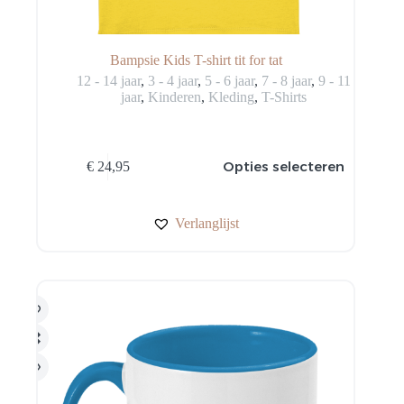
Bampsie Kids T-shirt tit for tat
12 - 14 jaar
,
3 - 4 jaar
,
5 - 6 jaar
,
7 - 8 jaar
,
9 - 11
jaar
,
Kinderen
,
Kleding
,
T-Shirts
Dit
Opties selecteren
€
24,95
product
heeft
meerdere
variaties.
Verlanglijst
Deze
optie
kan
gekozen
worden
op
de
productpagina