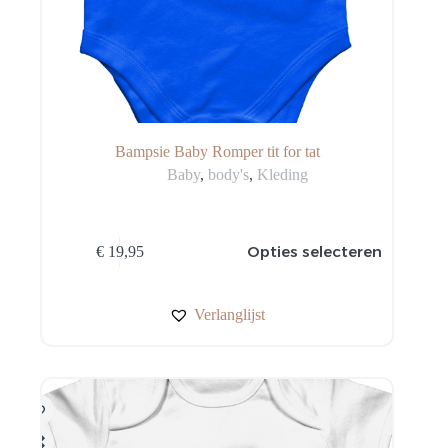
Bampsie Baby Romper tit for tat
Baby
,
body's
,
Kleding
Dit
Opties selecteren
€
19,95
product
heeft
meerdere
variaties.
Verlanglijst
Deze
optie
kan
gekozen
worden
op
de