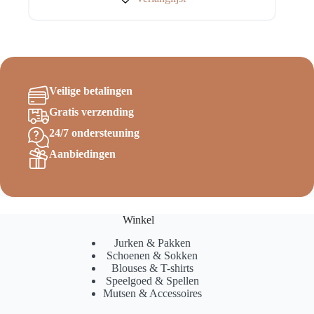
Deze
optie
kan
gekozen
worden
op
de
Veilige betalingen
productpagina
Gratis verzending
24/7 ondersteuning
Aanbiedingen
Winkel
Jurken & Pakken
Schoenen & Sokken
Blouses & T-shirts
Speelgoed & Spellen
Mutsen & Accessoires