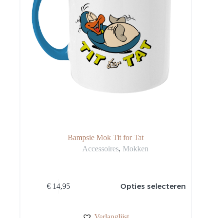
Bampsie Mok Tit for Tat
Accessoires
,
Mokken
Dit
Opties selecteren
€
14,95
product
heeft
meerdere
variaties.
Verlanglijst