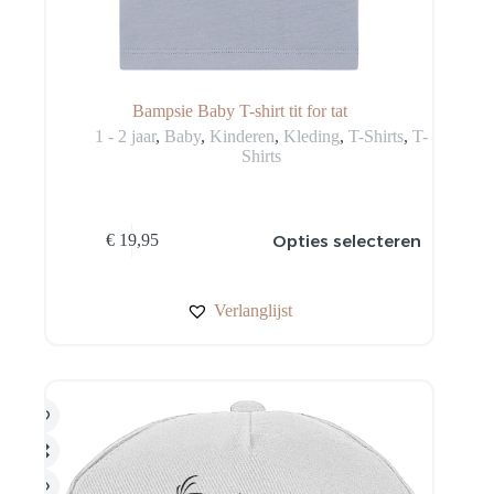
Bampsie Baby T-shirt tit for tat
1 - 2 jaar
,
Baby
,
Kinderen
,
Kleding
,
T-Shirts
,
T-
Shirts
Dit
Opties selecteren
€
19,95
product
heeft
meerdere
variaties.
Verlanglijst
Deze
optie
kan
gekozen
worden
op
de
productpagina