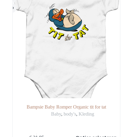
productpagina
Bampsie Baby Romper Organic tit for tat
Baby
,
body's
,
Kleding
Dit