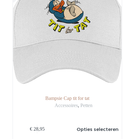
Bampsie Cap tit for tat
Accessoires
,
Petten
Dit
Opties selecteren
€
28,95
product
heeft