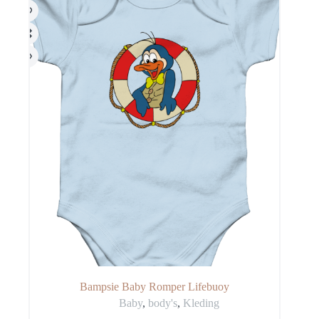
worden
op
de
productpagina
Bampsie Baby Romper Lifebuoy
Baby
,
body's
,
Kleding