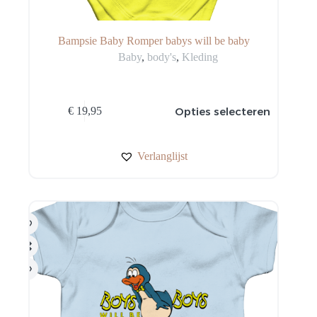
Bampsie Baby Romper babys will be baby
Baby
,
body's
,
Kleding
Dit
Opties selecteren
€
19,95
product
heeft
meerdere
variaties.
Verlanglijst
Deze
optie
kan
gekozen
worden
op
de
productpagina