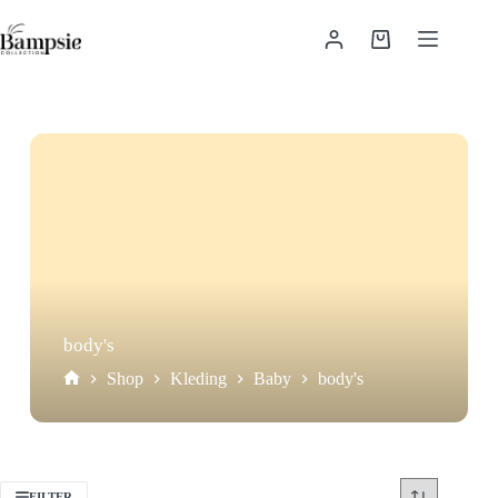
Ga
naar
Winkelwagen
de
inhoud
body's
Shop
Kleding
Baby
body's
Home
FILTER