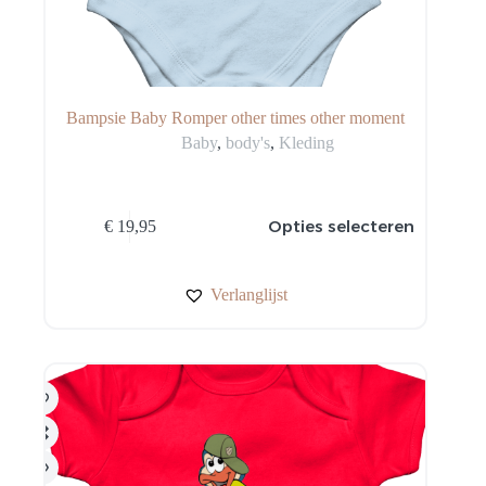
Bampsie Baby Romper other times other moment
Baby
,
body's
,
Kleding
Dit
Opties selecteren
€
19,95
product
heeft
meerdere
variaties.
Verlanglijst
Deze
optie
kan
gekozen
worden
op
de
productpagina