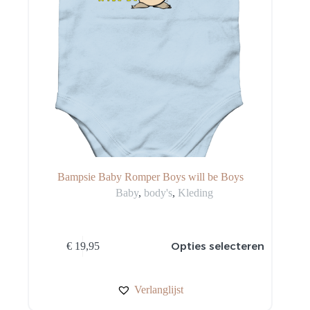
Bampsie Baby Romper Boys will be Boys
Baby
,
body's
,
Kleding
Dit
Opties selecteren
€
19,95
product
heeft
meerdere
variaties.
Verlanglijst
Deze