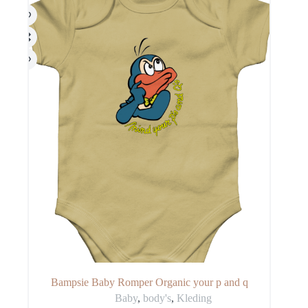
worden
op
de
productpagina
Bampsie Baby Romper Organic your p and q
Baby
,
body's
,
Kleding