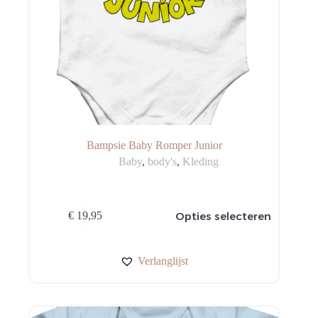
Bampsie Baby Romper Junior
Baby
,
body's
,
Kleding
Dit
Opties selecteren
€
19,95
product
heeft
meerdere
variaties.
Verlanglijst
Deze
optie
kan
gekozen