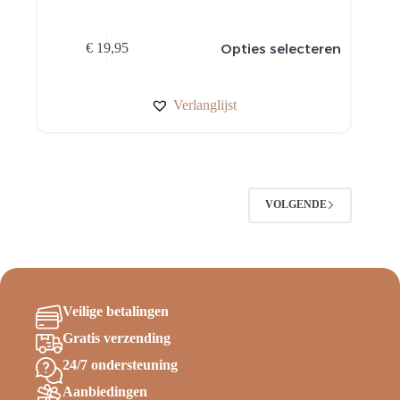
Dit
Opties selecteren
€
19,95
product
heeft
meerdere
variaties.
Verlanglijst
Deze
optie
kan
gekozen
worden
op
VOLGENDE
de
productpagina
Veilige betalingen
Gratis verzending
24/7 ondersteuning
Aanbiedingen