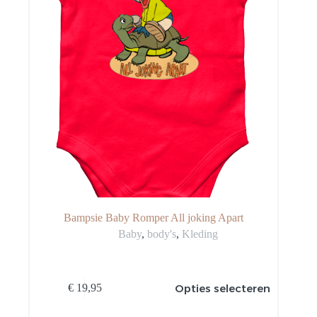
Bampsie Baby Romper All joking Apart
Baby
,
body's
,
Kleding
Dit
Opties selecteren
€
19,95
product
heeft
meerdere