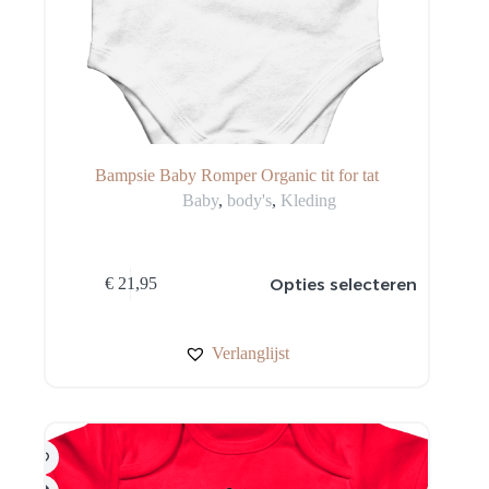
Bampsie Baby Romper Organic tit for tat
Baby
,
body's
,
Kleding
Dit
Opties selecteren
€
21,95
product
heeft
meerdere
variaties.
Verlanglijst
Deze
optie
kan
gekozen
worden
op
de