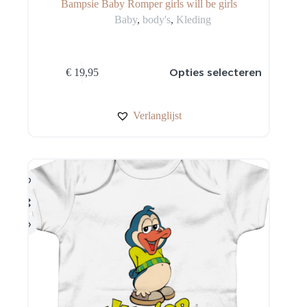
Bampsie Baby Romper girls will be girls
Baby
,
body's
,
Kleding
Dit
Opties selecteren
€
19,95
product
heeft
meerdere
variaties.
Verlanglijst
Deze
optie
kan
gekozen
worden
op
de
productpagina