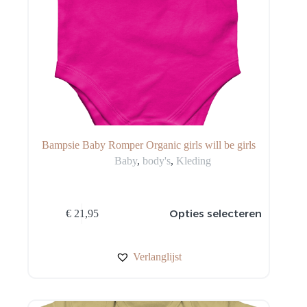
Bampsie Baby Romper Organic girls will be girls
Baby
,
body's
,
Kleding
Dit
Opties selecteren
€
21,95
product
heeft
meerdere
variaties.
Verlanglijst
Deze
optie
kan
gekozen