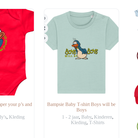
kan
gekozen
worden
op
de
productpagina
er your p’s and
Bampsie Baby T-shirt Boys will be
Boys
dy's
,
Kleding
1 - 2 jaar
,
Baby
,
Kinderen
,
Kleding
,
T-Shirts