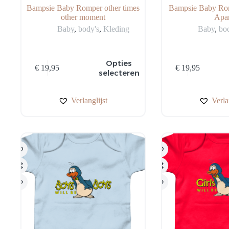
Bampsie Baby Romper other times
Bampsie Baby Rom
other moment
Apa
Baby
,
body's
,
Kleding
Baby
,
bo
Dit
Dit
Opties
€
19,95
€
19,95
product
product
selecteren
heeft
heeft
meerdere
meerdere
variaties.
variaties.
Verlanglijst
Verla
Deze
Deze
optie
optie
kan
kan
gekozen
gekozen
worden
worden
op
op
de
de
productpagina
productpagina