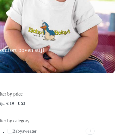
omfort boven stijl
22
lter by price
ijs:
€ 19
-
€ 53
lter by category
Babysweater
1