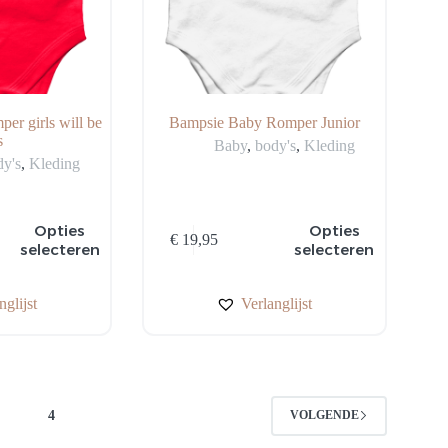
r girls will be
Bampsie Baby Romper Junior
s
Baby
,
body's
,
Kleding
dy's
,
Kleding
Dit
Opties
Opties
€
19,95
product
selecteren
selecteren
heeft
meerdere
variaties.
nglijst
Verlanglijst
Deze
optie
kan
gekozen
worden
op
3
4
VOLGENDE
de
productpagina