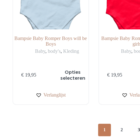
Bampsie Baby Romper Boys will be
Bampsie Baby Rompe
Boys
girl
Baby
,
body's
,
Kleding
Baby
,
bo
Dit
Dit
Opties
€
19,95
€
19,95
product
product
selecteren
heeft
heeft
meerdere
meerdere
variaties.
variaties.
Verlanglijst
Verla
Deze
Deze
optie
optie
kan
kan
gekozen
gekozen
worden
worden
op
op
1
2
de
de
productpagina
productpagina