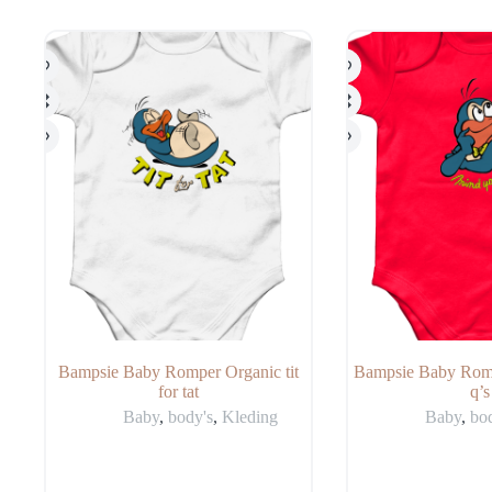
kan
kan
gekozen
gekozen
worden
worden
op
op
de
de
productpagina
productpagina
Bampsie Baby Romper Organic tit
Bampsie Baby Romp
for tat
q’s
Baby
,
body's
,
Kleding
Baby
,
bo