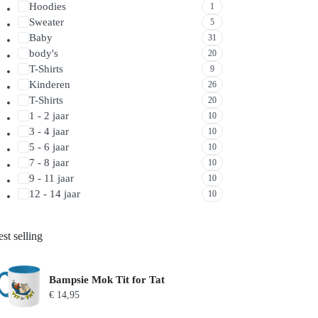
Hoodies
1
Sweater
5
Baby
31
body's
20
T-Shirts
9
Kinderen
26
T-Shirts
20
1 - 2 jaar
10
3 - 4 jaar
10
5 - 6 jaar
10
7 - 8 jaar
10
9 - 11 jaar
10
12 - 14 jaar
10
st selling
Bampsie Mok Tit for Tat
€
14,95