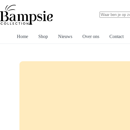
Ga
naar
de
inhoud
Geen
resultaten
Home
Shop
Nieuws
Over ons
Contact