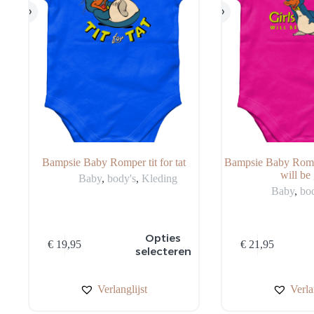
Bampsie Baby Romper tit for tat
Bampsie Baby Rompe
will be 
Baby
,
body's
,
Kleding
Baby
,
bo
Dit
Dit
Opties
€
19,95
€
21,95
product
product
selecteren
heeft
heeft
meerdere
meerdere
variaties.
variaties.
Verlanglijst
Verla
Deze
Deze
optie
optie