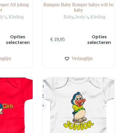
per All joking
Bampsie Baby Romper babys will be
rt
baby
dy's
,
Kleding
Baby
,
body's
,
Kleding
Dit
Opties
Opties
€
19,95
product
selecteren
selecteren
heeft
meerdere
variaties.
nglijst
Verlanglijst
Deze
optie
kan
gekozen
worden
op
de
productpagina