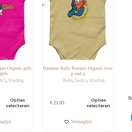
r Organic girls
Bampsie Baby Romper Organic your
girls
p and q
dy's
,
Kleding
Baby
,
body's
,
Kleding
Be
Dit
Opties
Opties
€
21,95
product
selecteren
selecteren
heeft
meerdere
variaties.
nglijst
Verlanglijst
Deze
optie