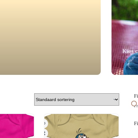
Kies c
1 JULI 20
Fi
Pr
Fi