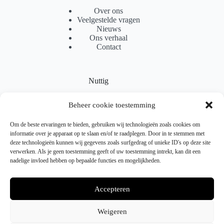
Over ons
Veelgestelde vragen
Nieuws
Ons verhaal
Contact
Nuttig
Sitemap
Beheer cookie toestemming
Partnerprogramma
Levering
Locaties
Om de beste ervaringen te bieden, gebruiken wij technologieën zoals cookies om
Samenwerking
informatie over je apparaat op te slaan en/of te raadplegen. Door in te stemmen met
deze technologieën kunnen wij gegevens zoals surfgedrag of unieke ID's op deze site
verwerken. Als je geen toestemming geeft of uw toestemming intrekt, kan dit een
nadelige invloed hebben op bepaalde functies en mogelijkheden.
Juridisch
Verzendbeleid
Accepteren
Retourneren & Ruilen
Gebruiksvoorwaarden
Privacybeleid
Weigeren
Cookiebeleid