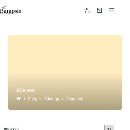
Ga
naar
Winkelwagen
de
inhoud
Kinderen
Shop
Kleding
Kinderen
Home
FILTER