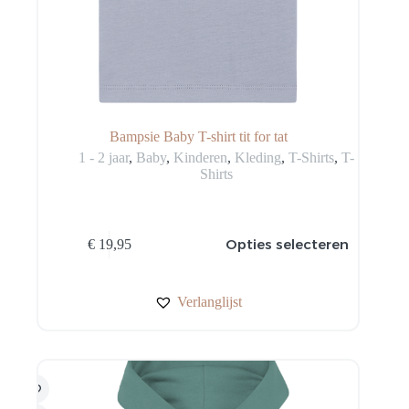
Bampsie Baby T-shirt tit for tat
1 - 2 jaar
,
Baby
,
Kinderen
,
Kleding
,
T-Shirts
,
T-
Shirts
Dit
Opties selecteren
€
19,95
product
heeft
meerdere
variaties.
Verlanglijst
Deze
optie
kan
gekozen
worden
op