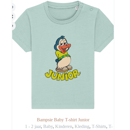
worden
op
de
productpagina
Bampsie Baby T-shirt Junior
1 - 2 jaar
,
Baby
,
Kinderen
,
Kleding
,
T-Shirts
,
T-