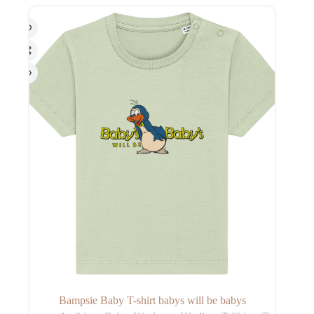
gekozen
worden
op
de
productpagina
Bampsie Baby T-shirt babys will be babys