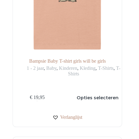
Bampsie Baby T-shirt girls will be girls
1 - 2 jaar
,
Baby
,
Kinderen
,
Kleding
,
T-Shirts
,
T-
Shirts
Dit
Opties selecteren
€
19,95
product
heeft
meerdere
variaties.
Verlanglijst
Deze
optie
kan
gekozen