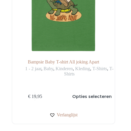
Bampsie Baby T-shirt All joking Apart
1 - 2 jaar
,
Baby
,
Kinderen
,
Kleding
,
T-Shirts
,
T-
Shirts
Dit
Opties selecteren
€
19,95
product
heeft
meerdere
variaties.
Verlanglijst
Deze
optie
kan