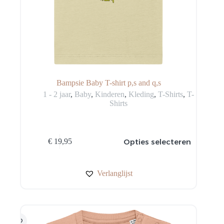
Bampsie Baby T-shirt p,s and q,s
1 - 2 jaar
,
Baby
,
Kinderen
,
Kleding
,
T-Shirts
,
T-
Shirts
Dit
Opties selecteren
€
19,95
product
heeft
meerdere
variaties.
Verlanglijst
Deze
optie
kan
gekozen
worden