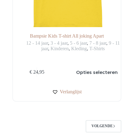
Bampsie Kids T-shirt All joking Apart
12 - 14 jaar
,
3 - 4 jaar
,
5 - 6 jaar
,
7 - 8 jaar
,
9 - 11
jaar
,
Kinderen
,
Kleding
,
T-Shirts
Dit
Opties selecteren
€
24,95
product
heeft
meerdere
variaties.
Verlanglijst
Deze
optie
kan
gekozen
worden
op
VOLGENDE
de
productpagina