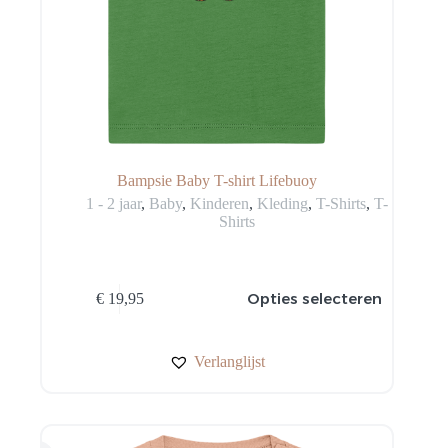
Bampsie Baby T-shirt Lifebuoy
1 - 2 jaar
,
Baby
,
Kinderen
,
Kleding
,
T-Shirts
,
T-
Shirts
Dit
Opties selecteren
€
19,95
product
heeft
meerdere
variaties.
Verlanglijst
Deze
optie
kan
gekozen
worden