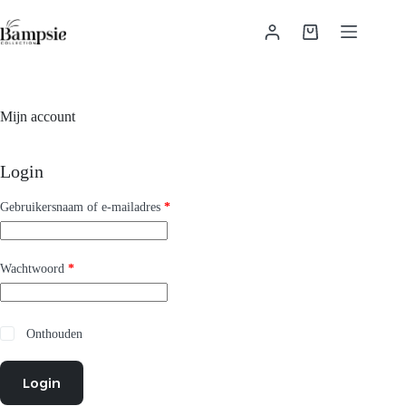
Ga
naar
Winkelwagen
de
inhoud
Mijn account
Login
Vereist
Gebruikersnaam of e-mailadres
*
Vereist
Wachtwoord
*
Onthouden
Login