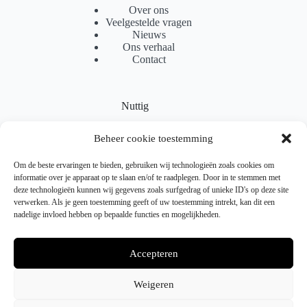
Over ons
Veelgestelde vragen
Nieuws
Ons verhaal
Contact
Nuttig
Sitemap
Beheer cookie toestemming
Partnerprogramma
Levering
Locaties
Om de beste ervaringen te bieden, gebruiken wij technologieën zoals cookies om
Samenwerking
informatie over je apparaat op te slaan en/of te raadplegen. Door in te stemmen met
deze technologieën kunnen wij gegevens zoals surfgedrag of unieke ID's op deze site
verwerken. Als je geen toestemming geeft of uw toestemming intrekt, kan dit een
nadelige invloed hebben op bepaalde functies en mogelijkheden.
Juridisch
Verzendbeleid
Accepteren
Retourneren & Ruilen
Gebruiksvoorwaarden
Privacybeleid
Weigeren
Cookiebeleid