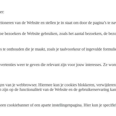
er:
ctioneren van de Website en stellen je in staat om door de pagina’s te n
e bezoekers de Website gebruiken, zoals het aantal bezoekers, de bezo
s te onthouden die je maakt, zoals je taalvoorkeur of ingevulde formul
rtenties weer te geven die relevant zijn voor jouw interesses. Ze worde
lingen van je webbrowser. Hiermee kun je cookies blokkeren, verwijder
 zijn op de functionaliteit van de Website en de gebruikerservaring ka
n cookiebanner of een aparte instellingenpagina. Hier kun je specifiek