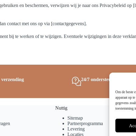
ebruiken en beschermen, verwijzen wij je naar ons Privacybeleid op [li
an contact met ons op via [contactgegevens].
nt bij te werken of te wijzigen. Eventuele wijzigingen in deze verkla
s verzending
24/7 ondersteuning
Om de beste er
apparaat op te
gegevens zoals
Nuttig
toestemming in
Sitemap
ragen
Partnerprogramma
Acc
Levering
Locaties