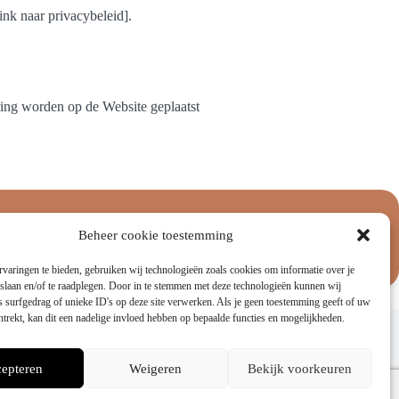
nk naar privacybeleid].
ring worden op de Website geplaatst
Aanbiedingen
Beheer cookie toestemming
varingen te bieden, gebruiken wij technologieën zoals cookies om informatie over je
 slaan en/of te raadplegen. Door in te stemmen met deze technologieën kunnen wij
 surfgedrag of unieke ID's op deze site verwerken. Als je geen toestemming geeft of uw
Juridisch
trekt, kan dit een nadelige invloed hebben op bepaalde functies en mogelijkheden.
Verzendbeleid
Retourneren & Ruilen
epteren
Weigeren
Bekijk voorkeuren
Gebruiksvoorwaarden
Privacybeleid