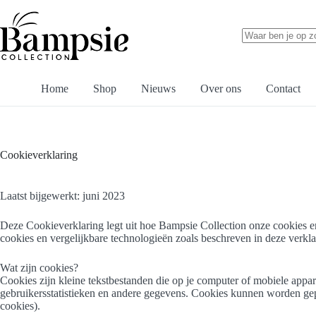
Ga
naar
de
inhoud
Geen
resultaten
Home
Shop
Nieuws
Over ons
Contact
Cookieverklaring
Laatst bijgewerkt: juni 2023
Deze Cookieverklaring legt uit hoe Bampsie Collection onze cookies e
cookies en vergelijkbare technologieën zoals beschreven in deze verkla
Wat zijn cookies?
Cookies zijn kleine tekstbestanden die op je computer of mobiele app
gebruikersstatistieken en andere gegevens. Cookies kunnen worden gepla
cookies).