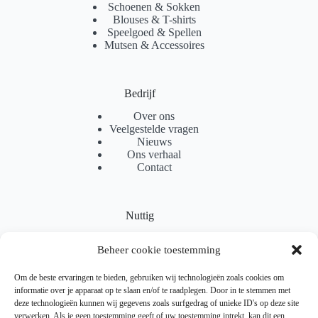
Schoenen & Sokken
Blouses & T-shirts
Speelgoed & Spellen
Mutsen & Accessoires
Bedrijf
Over ons
Veelgestelde vragen
Nieuws
Ons verhaal
Contact
Nuttig
Sitemap
Beheer cookie toestemming
Partnerprogramma
Levering
Locaties
Om de beste ervaringen te bieden, gebruiken wij technologieën zoals cookies om
Samenwerking
informatie over je apparaat op te slaan en/of te raadplegen. Door in te stemmen met
deze technologieën kunnen wij gegevens zoals surfgedrag of unieke ID's op deze site
verwerken. Als je geen toestemming geeft of uw toestemming intrekt, kan dit een