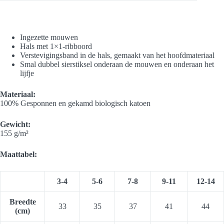
Ingezette mouwen
Hals met 1×1-ribboord
Verstevigingsband in de hals, gemaakt van het hoofdmateriaal
Smal dubbel sierstiksel onderaan de mouwen en onderaan het
lijfje
Materiaal:
100% Gesponnen en gekamd biologisch katoen
Gewicht:
155 g/m²
Maattabel:
3-4
5-6
7-8
9-11
12-14
Breedte
33
35
37
41
44
(cm)