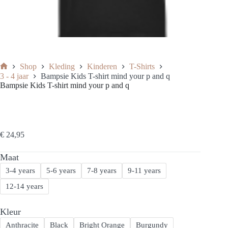
Shop
Kleding
Kinderen
T-Shirts
Home
3 - 4 jaar
Bampsie Kids T-shirt mind your p and q
Bampsie Kids T-shirt mind your p and q
€
24,95
Maat
3-4 years
5-6 years
7-8 years
9-11 years
12-14 years
Kleur
Anthracite
Black
Bright Orange
Burgundy