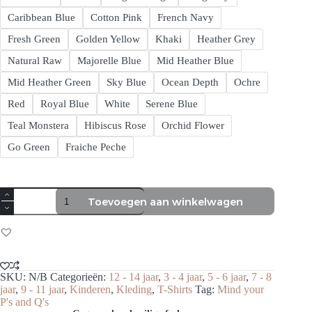
Caribbean Blue
Cotton Pink
French Navy
Fresh Green
Golden Yellow
Khaki
Heather Grey
Natural Raw
Majorelle Blue
Mid Heather Blue
Mid Heather Green
Sky Blue
Ocean Depth
Ochre
Red
Royal Blue
White
Serene Blue
Teal Monstera
Hibiscus Rose
Orchid Flower
Go Green
Fraiche Peche
Bampsie
Toevoegen aan winkelwagen
Kids
T-
shirt
mind
your
p
and
SKU:
N/B
Categorieën:
12 - 14 jaar
,
3 - 4 jaar
,
5 - 6 jaar
,
7 - 8
q
jaar
,
9 - 11 jaar
,
Kinderen
,
Kleding
,
T-Shirts
Tag:
Mind your
aantal
P's and Q's