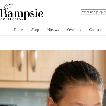
Ga
naar
de
inhoud
Geen
resultaten
Home
Shop
Nieuws
Over ons
Contact