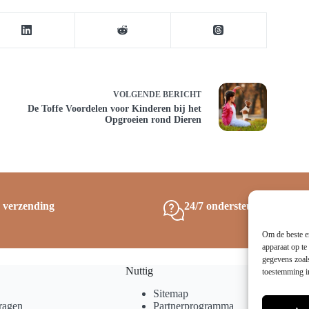
VOLGENDE
BERICHT
De Toffe Voordelen voor Kinderen bij het
Opgroeien rond Dieren
s verzending
24/7 ondersteuning
Om de beste er
apparaat op te
gegevens zoals
Nuttig
toestemming in
Sitemap
ragen
Partnerprogramma